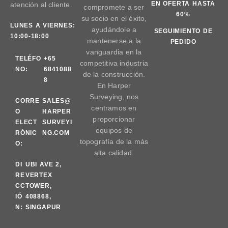
EN OFERTA HASTA
atención al cliente.
compromete a ser
60%
su socio en el éxito,
LUNES A VIERNES:
ayudándole a
SEGUIMIENTO DE
10:00-18:00
mantenerse a la
PEDIDO
vanguardia en la
TELÉFO
+65
competitiva industria
NO:
6841088
de la construcción.
8
En Harper
Surveying, nos
CORRE
SALES@
centramos en
O
HARPER
proporcionar
ELECT
SURVEYI
equipos de
RÓNIC
NG.COM
topografía de la más
O:
alta calidad.
DI
UBI AVE 2,
RE
VERTEX
CC
TOWER,
IÓ
408868,
N:
SINGAPUR