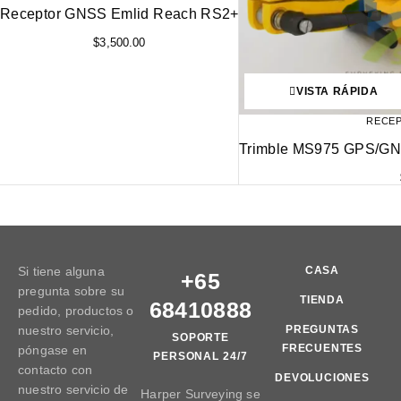
Receptor GNSS Emlid Reach RS2+
$
3,500.00
VISTA RÁPIDA
RECE
Trimble MS975 GPS/GNS
Si tiene alguna
CASA
+65
pregunta sobre su
TIENDA
68410888
pedido, productos o
nuestro servicio,
PREGUNTAS
SOPORTE
FRECUENTES
póngase en
PERSONAL 24/7
contacto con
DEVOLUCIONES
nuestro servicio de
Harper Surveying se