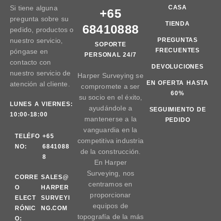
Si tiene alguna
CASA
+65
pregunta sobre su
TIENDA
68410888
pedido, productos o
nuestro servicio,
PREGUNTAS
SOPORTE
FRECUENTES
póngase en
PERSONAL 24/7
contacto con
DEVOLUCIONES
nuestro servicio de
Harper Surveying se
EN OFERTA HASTA
atención al cliente.
compromete a ser
60%
su socio en el éxito,
LUNES A VIERNES:
ayudándole a
SEGUIMIENTO DE
10:00-18:00
mantenerse a la
PEDIDO
vanguardia en la
TELÉFO
+65
competitiva industria
NO:
6841088
de la construcción.
8
En Harper
Surveying, nos
CORRE
SALES@
centramos en
O
HARPER
proporcionar
ELECT
SURVEYI
equipos de
RÓNIC
NG.COM
topografía de la más
O: